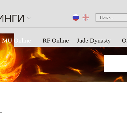
ИНГИ
MU Online
RF Online
Jade Dynasty
O