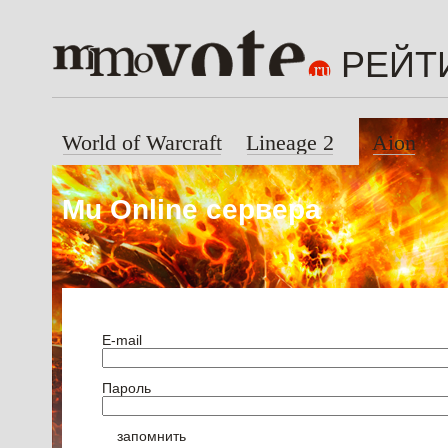
РЕЙТ
World of Warcraft
Lineage 2
Aion
Mu Online сервера
E-mail
Пароль
запомнить